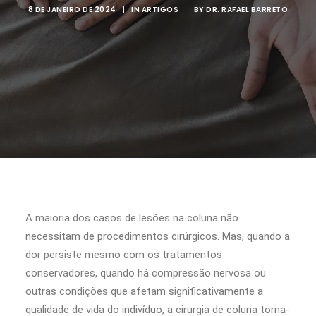
8 DE JANEIRO DE 2024
|
IN
ARTIGOS
|
BY
DR. RAFAEL BARRETO
A maioria dos casos de lesões na coluna não
necessitam de procedimentos cirúrgicos. Mas, quando a
dor persiste mesmo com os tratamentos
conservadores, quando há compressão nervosa ou
outras condições que afetam significativamente a
qualidade de vida do indivíduo, a cirurgia de coluna torna-