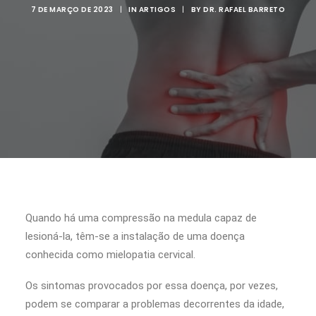
7 DE MARÇO DE 2023
|
IN
ARTIGOS
|
BY
DR. RAFAEL BARRETO
Quando há uma compressão na medula capaz de
lesioná-la, têm-se a instalação de uma doença
conhecida como mielopatia cervical.
Os sintomas provocados por essa doença, por vezes,
podem se comparar a problemas decorrentes da idade,