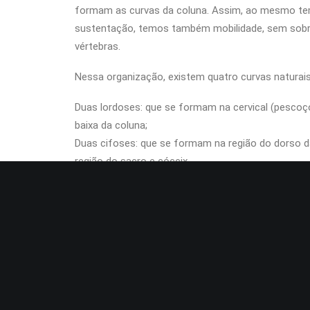
formam as curvas da coluna. Assim, ao mesmo t
sustentação, temos também mobilidade, sem sobr
vértebras.
Nessa organização, existem quatro curvas naturais 
Duas lordoses: que se formam na cervical (pescoço
baixa da coluna;
Duas cifoses: que se formam na região do dorso 
região do sacro e cóccix.