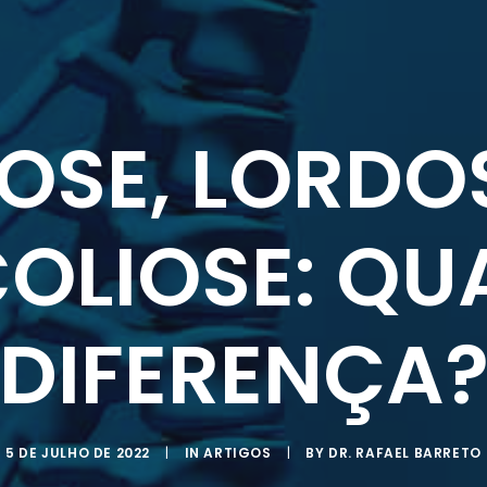
OSE, LORDO
OLIOSE: QU
DIFERENÇA
5 DE JULHO DE 2022
|
IN
ARTIGOS
|
BY
DR. RAFAEL BARRETO