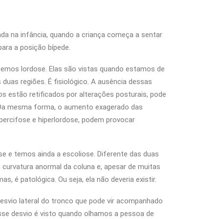
da na infância, quando a criança começa a sentar
 para a posição bípede.
emos lordose. Elas são vistas quando estamos de
uas regiões. É fisiológico. A ausência dessas
 estão retificados por alterações posturais, pode
. Da mesma forma, o aumento exagerado das
percifose e hiperlordose, podem provocar
se e temos ainda a escoliose. Diferente das duas
a curvatura anormal da coluna e, apesar de muitas
s, é patológica. Ou seja, ela não deveria existir.
esvio lateral do tronco que pode vir acompanhado
Esse desvio é visto quando olhamos a pessoa de