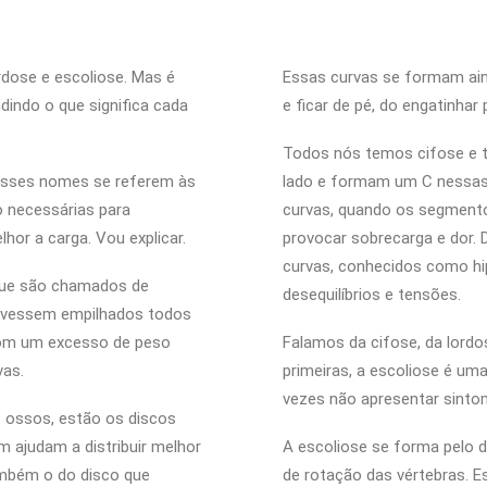
rdose e escoliose. Mas é
Essas curvas se formam ain
ndo o que significa cada
e ficar de pé, do engatinhar
Todos nós temos cifose e t
 esses nomes se referem às
lado e formam um C nessas d
o necessárias para
curvas, quando os segmentos
lhor a carga. Vou explicar.
provocar sobrecarga e dor
curvas, conhecidos como hi
que são chamados de
desequilíbrios e tensões.
tivessem empilhados todos
 com um excesso de peso
Falamos da cifose, da lordo
vas.
primeiras, a escoliose é um
vezes não apresentar sintoma
ossos, estão os discos
 ajudam a distribuir melhor
A escoliose se forma pelo d
ambém o do disco que
de rotação das vértebras. 