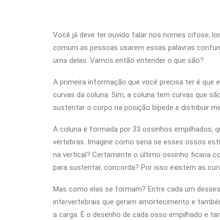
Você já deve ter ouvido falar nos nomes cifose, lo
comum as pessoas usarem essas palavras confundi
uma delas. Vamos então entender o que são?
A primeira informação que você precisa ter é que
curvas da coluna. Sim, a coluna tem curvas que sã
sustentar o corpo na posição bípede e distribuir me
A coluna é formada por 33 ossinhos empilhados, 
vértebras. Imagine como seria se esses ossos es
na vertical? Certamente o último ossinho ficaria
para sustentar, concorda? Por isso existem as cur
Mas como elas se formam? Entre cada um desses 
intervertebrais que geram amortecimento e também
a carga. É o desenho de cada osso empilhado e t