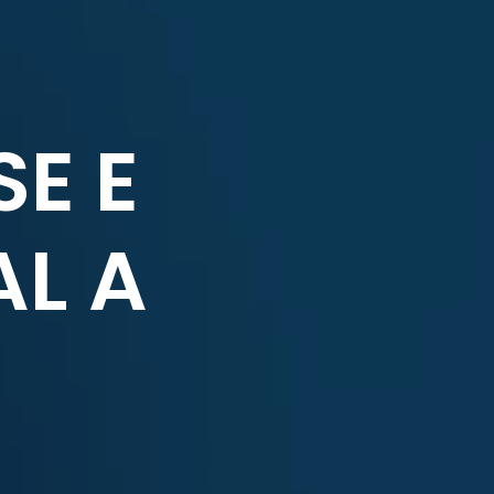
SE E
AL A
?