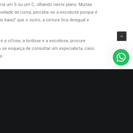
rma um S ou um C, olhando neste plano. Muitas
vidade da curva, percebe-se a escoliose porque é
baixo” que o outro, a cintura fica desigual e
é a cifose, a lordose e a escoliose, procure
ão se esqueça de consultar um especialista, caso
o.
 122.568