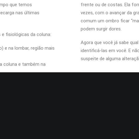
empo que temos
frente ou de costas. Ela fo
ecarga nas últimas
vezes, com o avançar da gra
comum um ombro ficar “mais 
podem surgir dores.
e fisiológicas da coluna:
Agora que você já sabe qual 
) e na lombar, região mais
identificá-las em você. E n
suspeite de alguma alteraçã
da coluna e também na
Dr. Rafael Barreto – CRM/SP
Dr. Rafael Barreto