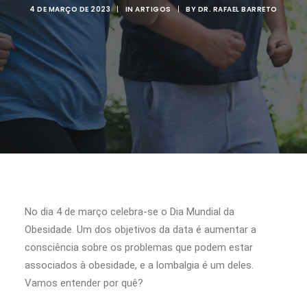
4 DE MARÇO DE 2023
|
IN
ARTIGOS
|
BY
DR. RAFAEL BARRETO
No dia 4 de março celebra-se o Dia Mundial da
Obesidade. Um dos objetivos da data é aumentar a
consciência sobre os problemas que podem estar
associados à obesidade, e a lombalgia é um deles.
Vamos entender por quê?