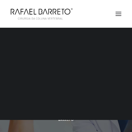
AGENDAMENTO
ARTROSE NA COLUNA
17 DE SETEMBRO DE 2018
|
IN
MATÉRIAS
|
BY
DR. RAFAEL
BARRETO